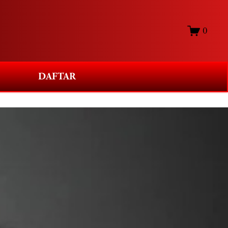
0
DAFTAR