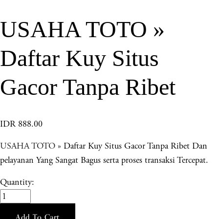
USAHA TOTO »
Daftar Kuy Situs
Gacor Tanpa Ribet
IDR 888.00
USAHA TOTO
» Daftar Kuy Situs Gacor Tanpa Ribet Dan
pelayanan Yang Sangat Bagus serta proses transaksi Tercepat.
Quantity:
Add To Cart