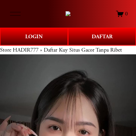
O
0
p
e
n
LOGIN
DAFTAR
M
e
Store
HADIR777 » Daftar Kuy Situs Gacor Tanpa Ribet
n
u