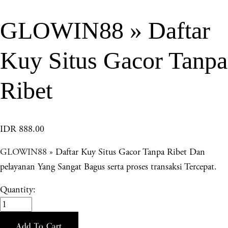
GLOWIN88 » Daftar
Kuy Situs Gacor Tanpa
Ribet
IDR 888.00
GLOWIN88
» Daftar Kuy Situs Gacor Tanpa Ribet Dan
pelayanan Yang Sangat Bagus serta proses transaksi Tercepat.
Quantity:
Add To Cart