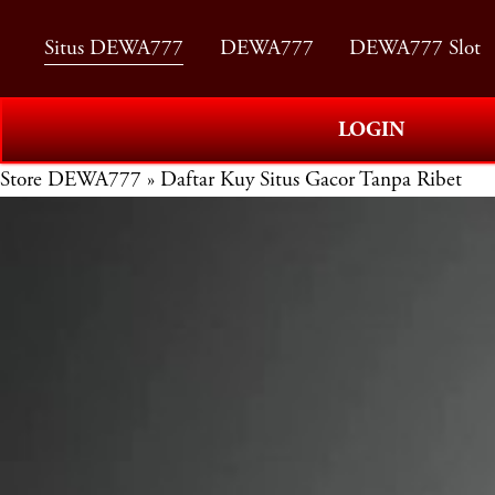
Situs DEWA777
DEWA777
DEWA777 Slot
LOGIN
Store
DEWA777 » Daftar Kuy Situs Gacor Tanpa Ribet