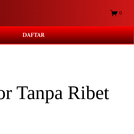
0
DAFTAR
r Tanpa Ribet