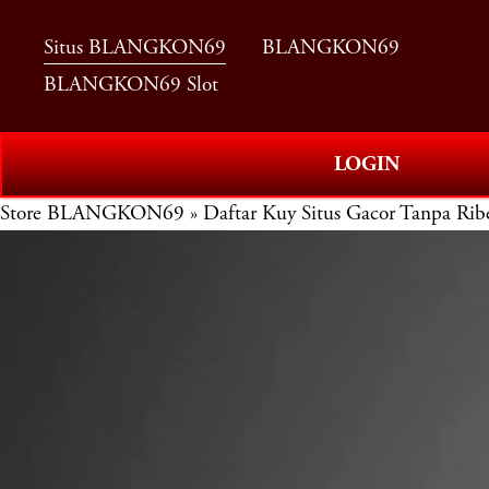
Situs BLANGKON69
BLANGKON69
BLANGKON69 Slot
LOGIN
Store
BLANGKON69 » Daftar Kuy Situs Gacor Tanpa Rib