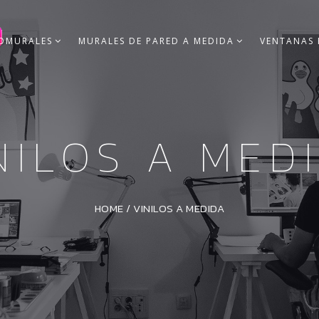
OMURALES
MURALES DE PARED A MEDIDA
VENTANAS 
NILOS A MED
HOME
/
VINILOS A MEDIDA