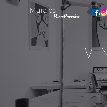
FOT
VI